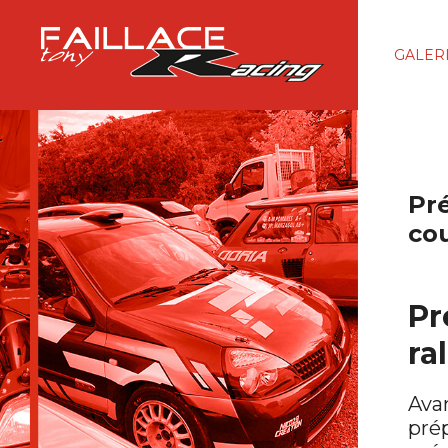
GALER
Pr
co
Pr
ra
Ava
pr