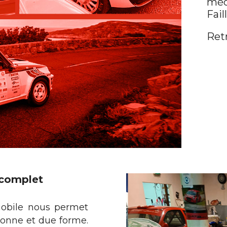
méc
Fail
Retr
 complet
mobile nous permet
bonne et due forme.